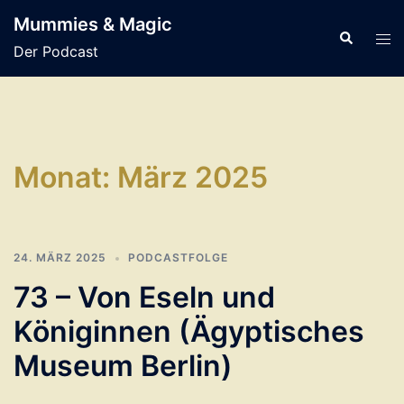
Zum
Mummies & Magic
Inhalt
Suche
Men
Der Podcast
springen
ums
Monat:
März 2025
24. MÄRZ 2025
PODCASTFOLGE
73 – Von Eseln und
Königinnen (Ägyptisches
Museum Berlin)