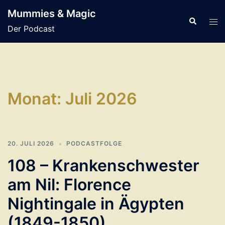
Zum
Mummies & Magic
Inhalt
Suche
Men
Der Podcast
springen
ums
Monat:
Juli 2026
20. JULI 2026
PODCASTFOLGE
108 – Krankenschwester
am Nil: Florence
Nightingale in Ägypten
(1849-1850)