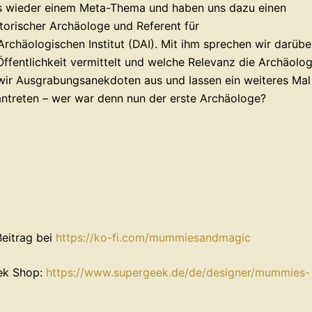
ns wieder einem Meta-Thema und haben uns dazu einen
istorischer Archäologe und Referent für
häologischen Institut (DAI). Mit ihm sprechen wir darübe
ffentlichkeit vermittelt und welche Relevanz die Archäolog
wir Ausgrabungsanekdoten aus und lassen ein weiteres Mal
treten – wer war denn nun der erste Archäologe?
Beitrag bei
⁠⁠⁠⁠⁠⁠⁠⁠⁠⁠⁠⁠⁠⁠⁠⁠⁠⁠⁠⁠⁠⁠⁠⁠https://ko-fi.com/mummiesandmagic⁠⁠⁠⁠⁠⁠⁠⁠⁠⁠⁠⁠⁠⁠⁠⁠⁠⁠⁠⁠⁠⁠⁠⁠
ek Shop:
⁠⁠⁠⁠⁠⁠⁠⁠⁠https://www.supergeek.de/de/designer/mummies-