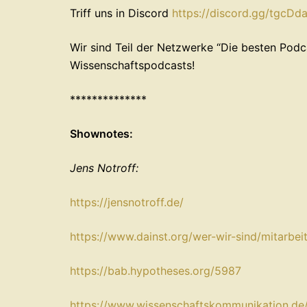
Triff uns in ⁠⁠Discord
⁠⁠⁠⁠⁠⁠⁠⁠⁠⁠⁠⁠⁠⁠⁠⁠⁠⁠⁠⁠⁠⁠⁠⁠https://discord.gg/tgcDdaRjGu ⁠⁠⁠⁠⁠⁠⁠⁠⁠⁠
Wir sind Teil der Netzwerke ⁠⁠⁠⁠⁠⁠⁠“Die besten Podca
⁠⁠⁠⁠⁠⁠Wissenschaftspodcasts!
**************
Shownotes:
Jens Notroff:
⁠https://jensnotroff.de/⁠
⁠https://www.dainst.org/wer-wir-sind/mitarbei
⁠https://bab.hypotheses.org/5987⁠
⁠https://www.wissenschaftskommunikation.d