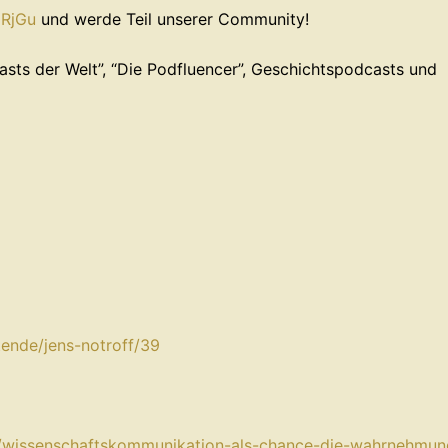
⁠⁠⁠⁠⁠⁠⁠⁠⁠⁠⁠⁠⁠⁠
⁠⁠⁠und werde Teil unserer Community!
sts der Welt”, “Die Podfluencer”,⁠⁠⁠⁠ Geschichtspodcasts⁠⁠⁠⁠⁠⁠⁠ und
tende/jens-notroff/39⁠
e/wissenschaftskommunikation-als-chance-die-wahrnehmun