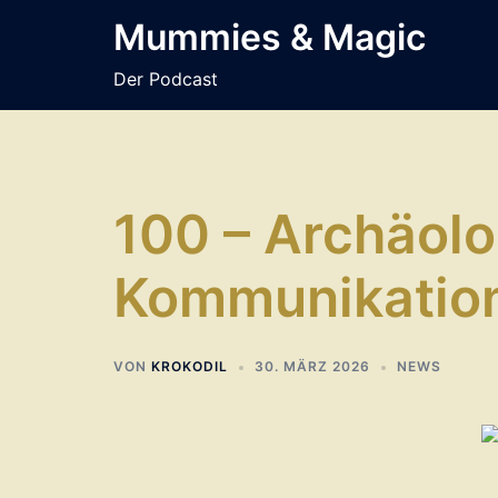
Zum
Mummies & Magic
Inhalt
springen
Der Podcast
100 – Archäolo
Kommunikatio
VON
KROKODIL
30. MÄRZ 2026
NEWS