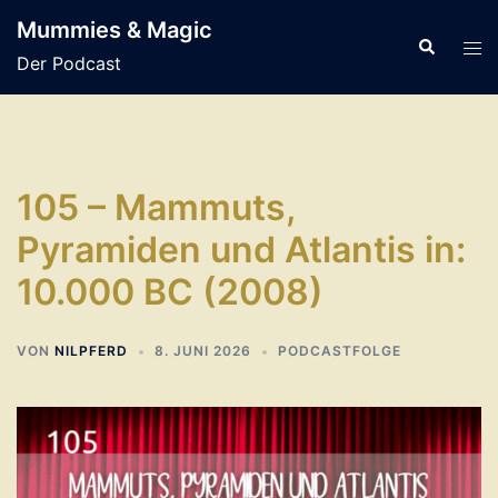
Zum
Mummies & Magic
Inhalt
Suche
Men
Der Podcast
springen
ums
105 – Mammuts,
Pyramiden und Atlantis in:
10.000 BC (2008)
VON
NILPFERD
8. JUNI 2026
PODCASTFOLGE