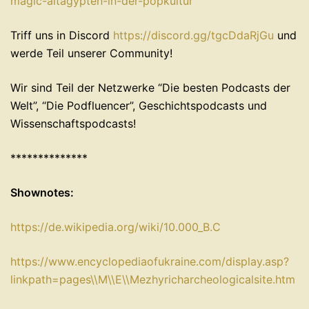
magic-altagypten-in-der-popkultur⁠⁠⁠⁠⁠⁠⁠⁠⁠⁠⁠⁠⁠⁠⁠⁠⁠⁠⁠⁠⁠⁠⁠⁠⁠⁠
Triff uns in ⁠⁠Discord
⁠⁠⁠⁠⁠⁠⁠⁠⁠⁠⁠⁠⁠⁠⁠⁠⁠⁠⁠⁠⁠⁠⁠⁠⁠⁠https://discord.gg/tgcDdaRjGu ⁠⁠⁠⁠⁠⁠⁠⁠⁠⁠⁠⁠⁠⁠⁠⁠⁠⁠⁠⁠⁠⁠⁠⁠⁠⁠
⁠⁠⁠und
werde Teil unserer Community!
Wir sind Teil der Netzwerke ⁠⁠⁠⁠⁠⁠⁠“Die besten Podcasts der
Welt”, “Die Podfluencer”,⁠⁠⁠⁠ Geschichtspodcasts⁠⁠⁠⁠⁠⁠⁠ und
⁠⁠⁠⁠⁠⁠Wissenschaftspodcasts!
**************
Shownotes:
https://de.wikipedia.org/wiki/10.000_B.C
https://www.encyclopediaofukraine.com/display.asp?
linkpath=pages\\M\\E\\Mezhyricharcheologicalsite.htm