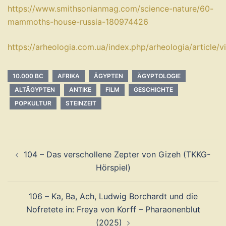
https://www.smithsonianmag.com/science-nature/60-
mammoths-house-russia-180974426
https://arheologia.com.ua/index.php/arheologia/article/
10.000 BC
AFRIKA
ÄGYPTEN
ÄGYPTOLOGIE
ALTÄGYPTEN
ANTIKE
FILM
GESCHICHTE
POPKULTUR
STEINZEIT
Beitragsnavigation
104 – Das verschollene Zepter von Gizeh (TKKG-
Hörspiel)
106 – Ka, Ba, Ach, Ludwig Borchardt und die
Nofretete in: Freya von Korff – Pharaonenblut
(2025)