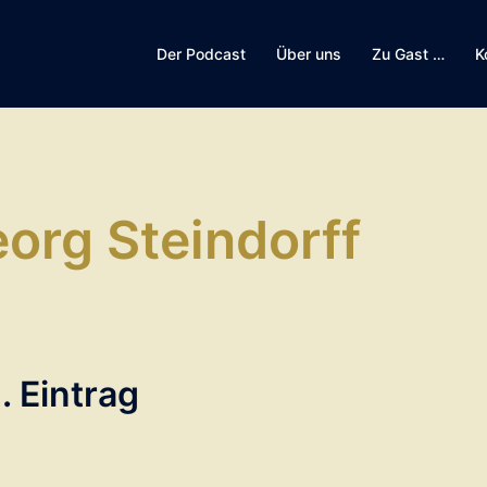
Der Podcast
Über uns
Zu Gast …
K
org Steindorff
. Eintrag