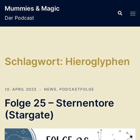
Zum
Mummies & Magic
Inhalt
Suche
Men
Der Podcast
springen
ums
Schlagwort:
Hieroglyphen
10. APRIL 2023
NEWS
,
PODCASTFOLGE
Folge 25 – Sternentore
(Stargate)