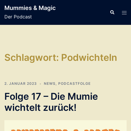
Zum
Mummies & Magic
Inhalt
Suche
Men
Der Podcast
springen
ums
Schlagwort:
Podwichteln
2. JANUAR 2023
NEWS
,
PODCASTFOLGE
Folge 17 – Die Mumie
wichtelt zurück!