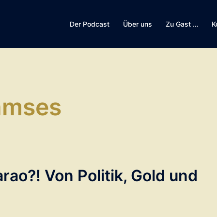
Der Podcast
Über uns
Zu Gast …
K
amses
rao?! Von Politik, Gold und