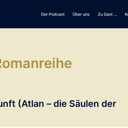
Der Podcast
Über uns
Zu Gast …
K
Romanreihe
unft (Atlan – die Säulen der