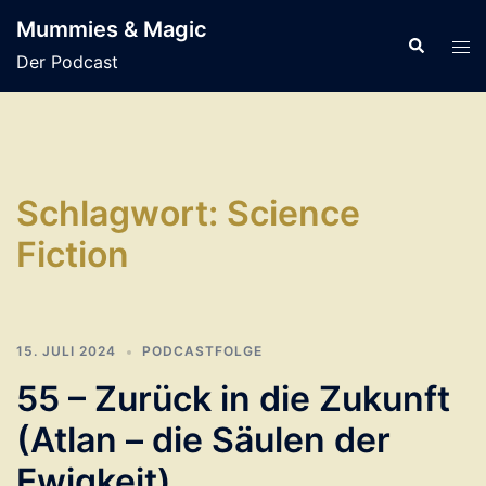
Zum
Mummies & Magic
Inhalt
Suche
Men
Der Podcast
springen
ums
Schlagwort:
Science
Fiction
15. JULI 2024
PODCASTFOLGE
55 – Zurück in die Zukunft
(Atlan – die Säulen der
Ewigkeit)