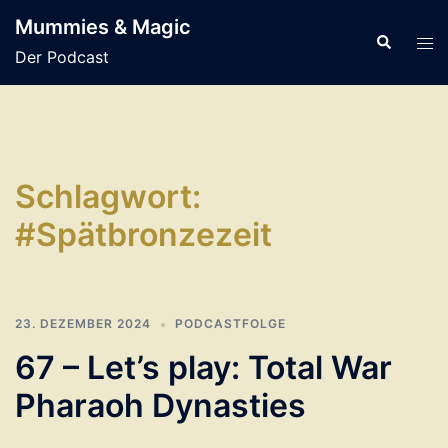
Zum
Mummies & Magic
Inhalt
Suche
Men
Der Podcast
springen
ums
Schlagwort:
#Spätbronzezeit
23. DEZEMBER 2024
PODCASTFOLGE
67 – Let’s play: Total War
Pharaoh Dynasties