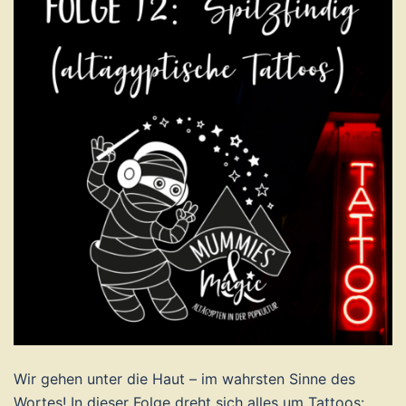
Wir gehen unter die Haut – im wahrsten Sinne des
Wortes! In dieser Folge dreht sich alles um Tattoos: