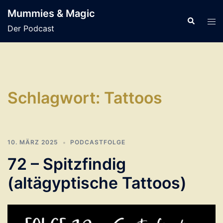
Zum
Mummies & Magic
Inhalt
Suche
Men
Der Podcast
springen
ums
Schlagwort:
Tattoos
10. MÄRZ 2025
PODCASTFOLGE
72 – Spitzfindig
(altägyptische Tattoos)