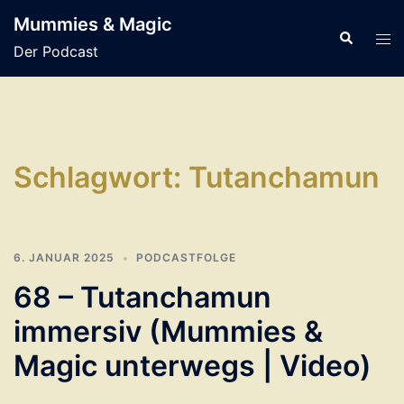
Zum
Mummies & Magic
Inhalt
Suche
Men
Der Podcast
springen
ums
Schlagwort:
Tutanchamun
6. JANUAR 2025
PODCASTFOLGE
68 – Tutanchamun
immersiv (Mummies &
Magic unterwegs | Video)