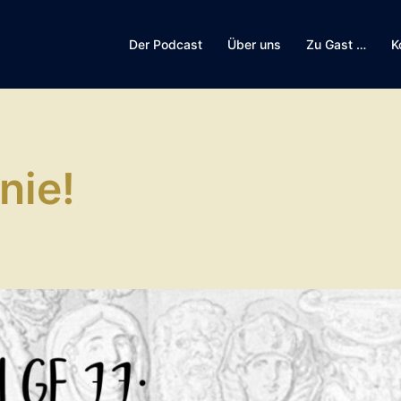
Der Podcast
Über uns
Zu Gast …
K
nie!