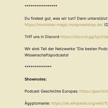
*****************
Du findest gut, was wir tun? Dann unterstütz
⁠⁠⁠⁠⁠⁠⁠⁠⁠https://mummies-magic.myspreadshop.de/⁠⁠⁠⁠⁠⁠⁠⁠⁠
⁠⁠⁠
Triff uns in ⁠⁠Discord
⁠⁠⁠⁠⁠⁠⁠⁠⁠https://discord.gg/tgcDdaRjGu 
Wir sind Teil der Netzwerke ⁠⁠⁠⁠⁠⁠⁠“Die besten Podcas
⁠⁠⁠⁠⁠⁠Wissenschaftspodcasts!
**************
Shownotes:
Podcast Geschichte Europas:
⁠https://geschic
Ägyptomanie:
⁠https://de.wikipedia.org/wik