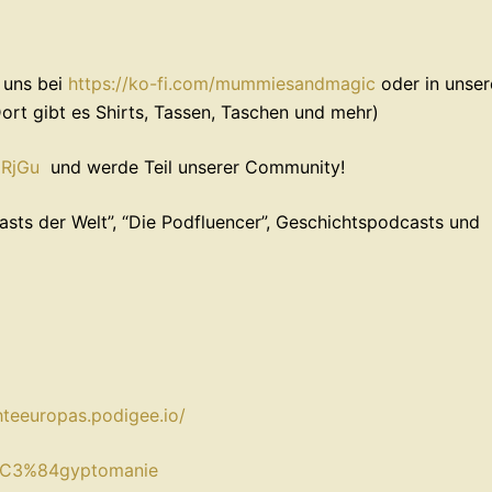
t uns bei
⁠⁠⁠⁠⁠⁠⁠⁠⁠https://ko-fi.com/mummiesandmagic⁠⁠⁠⁠⁠⁠⁠⁠⁠
⁠⁠⁠⁠⁠⁠⁠⁠⁠⁠⁠⁠⁠⁠⁠ oder in u
⁠⁠⁠⁠⁠⁠⁠⁠⁠⁠⁠⁠ (Dort gibt es Shirts, Tassen, Taschen und mehr)
⁠⁠⁠⁠⁠⁠⁠⁠⁠
⁠⁠⁠ und werde Teil unserer Community!
ts der Welt”, “Die Podfluencer”, ⁠⁠⁠⁠⁠⁠⁠Geschichtspodcasts⁠⁠⁠⁠⁠⁠⁠ und
hteeuropas.podigee.io/⁠
i/%C3%84gyptomanie⁠