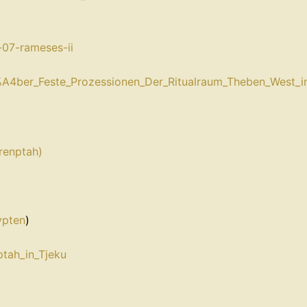
07-rameses-ii⁠
4ber_Feste_Prozessionen_Der_Ritualraum_Theben_West_in
renptah)⁠
pten⁠
)
tah_in_Tjeku⁠