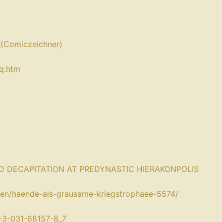
_(Comiczeichner)⁠
q.htm⁠
D DECAPITATION AT PREDYNASTIC HIERAKONPOLIS⁠
hten/haende-als-grausame-kriegstrophaee-5574/⁠
8-3-031-68157-8_7⁠