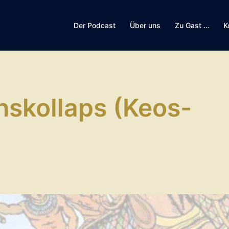
Der Podcast
Über uns
Zu Gast …
K
onskollaps (Keos-