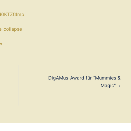
d0KTZf4mp⁠
_collapse⁠
r⁠
DigAMus-Award für “Mummies &
Magic”