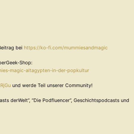
Beitrag bei
⁠⁠⁠⁠⁠⁠⁠⁠⁠⁠⁠⁠⁠⁠⁠⁠https://ko-fi.com/mummiesandmagic⁠⁠⁠⁠⁠⁠⁠⁠⁠⁠⁠⁠⁠⁠⁠⁠
uperGeek-Shop:
-altagypten-in-der-popkultur⁠⁠⁠⁠⁠⁠⁠⁠⁠⁠⁠⁠⁠⁠⁠⁠
⁠⁠⁠⁠⁠⁠⁠⁠⁠⁠
⁠⁠⁠ und werde Teil unserer Community!
ts derWelt”, “Die Podfluencer”, ⁠⁠⁠⁠⁠⁠⁠Geschichtspodcasts⁠⁠⁠⁠⁠⁠⁠ und