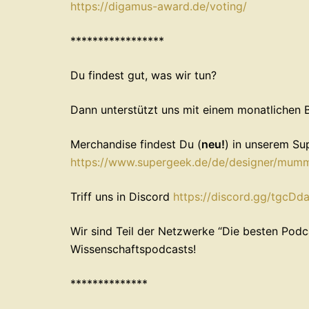
⁠https://digamus-award.de/voting/⁠
*****************
Du findest gut, was wir tun?
Dann unterstützt uns mit einem monatlichen 
Merchandise findest Du (
neu!
) in unserem S
⁠https://www.supergeek.de/de/designer/mummies-magic
Triff uns in ⁠⁠Discord
⁠⁠⁠⁠⁠⁠⁠⁠⁠⁠⁠⁠⁠⁠⁠⁠https://discord.gg/tgcDdaRjGu⁠⁠⁠⁠⁠⁠
Wir sind Teil der Netzwerke ⁠⁠⁠⁠⁠⁠⁠“Die besten Podcas
⁠⁠⁠⁠⁠⁠Wissenschaftspodcasts!
**************