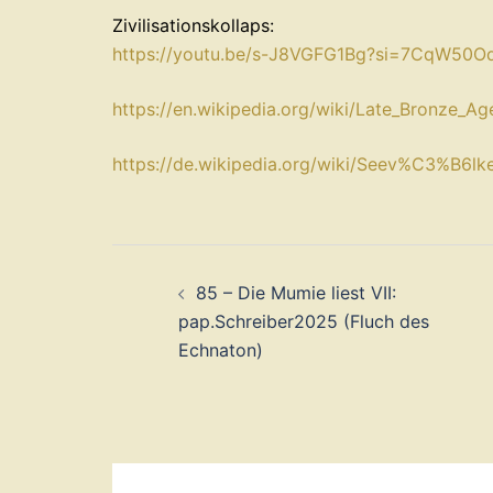
Zivilisationskollaps:
⁠https://youtu.be/s-J8VGFG1Bg?si=7CqW50O
⁠https://en.wikipedia.org/wiki/Late_Bronze_Age
⁠https://de.wikipedia.org/wiki/Seev%C3%B6lke
Beitragsnavigation
85 – Die Mumie liest VII:
pap.Schreiber2025 (Fluch des
Echnaton)