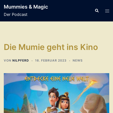
Zum
Mummies & Magic
Inhalt
Suche
Men
Der Podcast
springen
ums
Die Mumie geht ins Kino
VON
NILPFERD
16. FEBRUAR 2023
NEWS