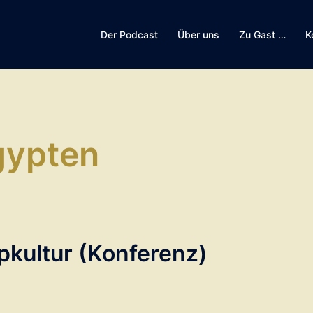
Der Podcast
Über uns
Zu Gast …
K
gypten
pkultur (Konferenz)