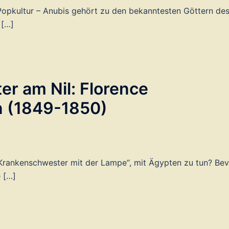
Popkultur – Anubis gehört zu den bekanntesten Göttern de
 […]
r am Nil: Florence
n (1849-1850)
„Krankenschwester mit der Lampe“, mit Ägypten zu tun? Be
e […]