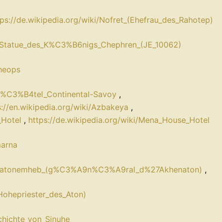
tps://de.wikipedia.org/wiki/Nofret_(Ehefrau_des_Rahotep)
ki/Statue_des_K%C3%B6nigs_Chephren_(JE_10062)
Cheops
i/H%C3%B4tel_Continental-Savoy
,
s://en.wikipedia.org/wiki/Azbakeya
,
_Hotel
,
https://de.wikipedia.org/wiki/Mena_House_Hotel
marna
ki/Paatonemheb_(g%C3%A9n%C3%A9ral_d%27Akhenaton)
,
(Hohepriester_des_Aton)
schichte_von_Sinuhe