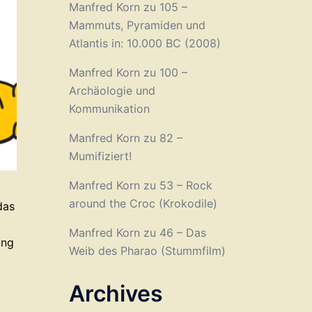
Manfred Korn
zu
105 –
Mammuts, Pyramiden und
Atlantis in: 10.000 BC (2008)
Manfred Korn
zu
100 –
Archäologie und
Kommunikation
Manfred Korn
zu
82 –
Mumifiziert!
Manfred Korn
zu
53 – Rock
around the Croc (Krokodile)
das
Manfred Korn
zu
46 – Das
ung
Weib des Pharao (Stummfilm)
Archives