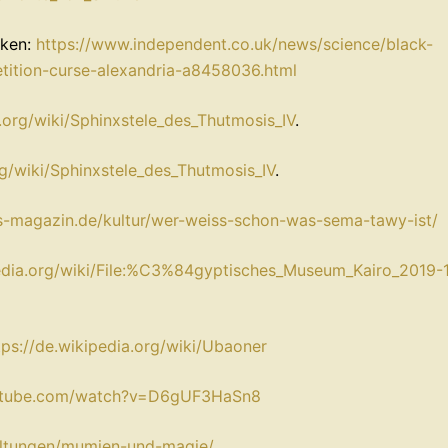
nken:
https://www.independent.co.uk/news/science/black-
tition-curse-alexandria-a8458036.html
a.org/wiki/Sphinxstele_des_Thutmosis_IV
.
rg/wiki/Sphinxstele_des_Thutmosis_IV
.
us-magazin.de/kultur/wer-weiss-schon-was-sema-tawy-ist/
pedia.org/wiki/File:%C3%84gyptisches_Museum_Kairo_2019-1
tps://de.wikipedia.org/wiki/Ubaoner
utube.com/watch?v=D6gUF3HaSn8
altungen/mumien-und-magie/