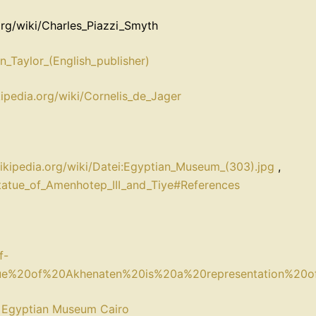
.org/wiki/Charles_Piazzi_Smyth
hn_Taylor_(English_publisher)
kipedia.org/wiki/Cornelis_de_Jager
wikipedia.org/wiki/Datei:Egyptian_Museum_(303).jpg
,
_statue_of_Amenhotep_III_and_Tiye#References
f-
atue%20of%20Akhenaten%20is%20a%20representation%20
– Egyptian Museum Cairo