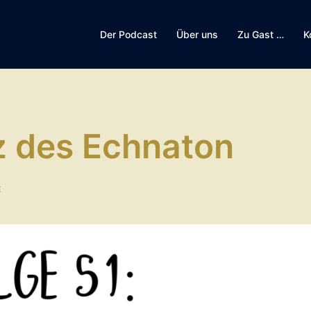
Der Podcast
Über uns
Zu Gast …
K
z des Echnaton
E