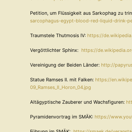
Petition, um Flüssigkeit aus Sarkophag zu tri
sarcophagus-egypt-blood-red-liquid-drink-pe
Traumstele Thutmosis IV:
https://de.wikipedi
Vergöttlichter Sphinx:
https://de.wikipedia.o
Vereinigung der Beiden Länder:
http://papyr
Statue Ramses II. mit Falken:
https://en.wiki
09_Ramses_II_Horon_04.jpg
Altägyptische Zauberer und Wachsfiguren:
ht
Pyramidenvortrag im SMÄK:
https://www.yo
Führung im SMÄK:
https://smaek.de/veranst