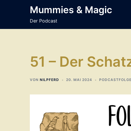
Zum
Mummies & Magic
Inhalt
springen
Der Podcast
51 – Der Schat
VON
NILPFERD
20. MAI 2024
PODCASTFOLG