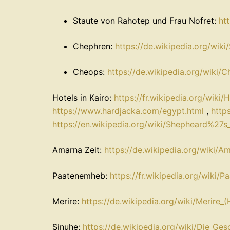
Staute von Rahotep und Frau Nofret:
ht
Chephren:
https://de.wikipedia.org/wi
Cheops:
https://de.wikipedia.org/wiki/
Hotels in Kairo:
https://fr.wikipedia.org/wik
https://www.hardjacka.com/egypt.html
,
http
https://en.wikipedia.org/wiki/Shepheard%27s
Amarna Zeit:
https://de.wikipedia.org/wiki/A
Paatenemheb:
https://fr.wikipedia.org/wi
Merire:
https://de.wikipedia.org/wiki/Merire_
Sinuhe:
https://de.wikipedia.org/wiki/Die_Ge