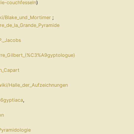
ie-couchfesseln
)
iki/Blake_und_Mortimer
;
8re_de_la_Grande_Pyramide
_P._Jacobs
Pierre_Gilbert_(%C3%A9gyptologue)
an_Capart
/wiki/Halle_der_Aufzeichnungen
86gyptiaca
,
on
/Pyramidologie