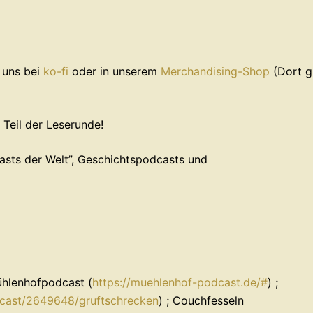
⁠⁠⁠⁠⁠⁠⁠⁠⁠⁠
ko-fi
⁠⁠⁠⁠⁠⁠⁠⁠⁠⁠ oder in unserem ⁠⁠⁠⁠⁠⁠⁠⁠⁠⁠
Merchandising-Shop⁠⁠⁠⁠⁠⁠⁠⁠⁠⁠
(Dort g
rde Teil der Leserunde!
 Welt”⁠⁠⁠⁠⁠⁠⁠, ⁠⁠⁠⁠⁠⁠⁠Geschichtspodcasts⁠⁠⁠⁠⁠⁠⁠ und
ühlenhofpodcast (
https://muehlenhof-podcast.de/#
) ;
cast/2649648/gruftschrecken
) ; Couchfesseln