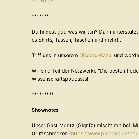
zur Folge:
*******
Du findest gut, was wir tun? Dann unterstützt uns bei 
es Shirts, Tassen, Taschen und mehr!).
Triff uns in ⁠⁠⁠⁠unserem ⁠⁠⁠
Discord-Kanal
⁠⁠⁠⁠⁠⁠ und we
Wir sind Teil der Netzwerke ⁠⁠⁠⁠⁠⁠⁠“Die besten Podcasts der
⁠⁠⁠⁠⁠⁠⁠Wissenschaftspodcasts⁠⁠⁠⁠⁠⁠⁠!
*********
Shownotes
Unser Gast Moritz (Glgnfz) mischt mit bei: M
Gruftschrecken (
https://www.podcast.de/pod