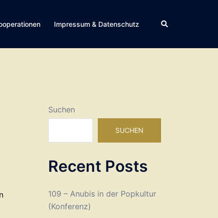
Suche
ooperationen
Impressum & Datenschutz
Suchen
SUCHEN
Recent Posts
109 – Anubis in der Popkultur
n
(Konferenz)