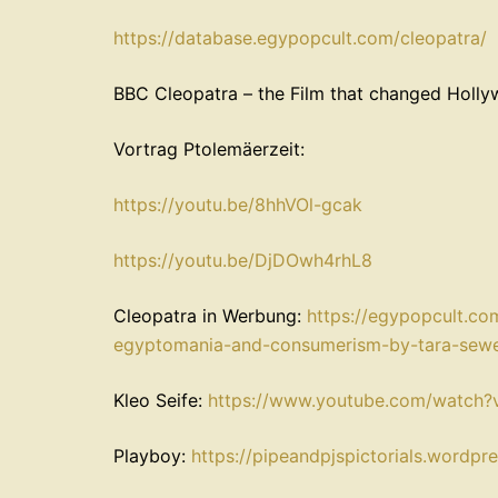
⁠https://database.egypopcult.com/cleopatra/⁠
BBC Cleopatra – the Film that changed Holl
Vortrag Ptolemäerzeit:
⁠⁠https://youtu.be/8hhVOl-gcak⁠⁠
https://youtu.be/DjDOwh4rhL8⁠
Cleopatra in Werbung:
⁠https://egypopcult.c
egyptomania-and-consumerism-by-tara-sewell
Kleo Seife:
⁠⁠https://www.youtube.com/watch
Playboy:
⁠https://pipeandpjspictorials.wordp