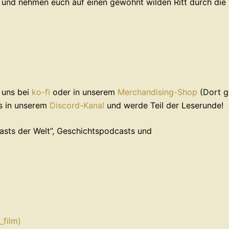
r und nehmen euch auf einen gewohnt wilden Ritt durch die
⁠⁠⁠⁠⁠⁠⁠⁠⁠⁠
⁠⁠⁠ko-fi⁠⁠⁠
⁠⁠⁠⁠⁠⁠⁠⁠⁠⁠ oder in unserem ⁠⁠⁠⁠⁠⁠⁠⁠⁠⁠
⁠⁠⁠Merchandising-Shop⁠⁠⁠⁠⁠⁠⁠⁠⁠⁠⁠⁠⁠
(Dort g
⁠⁠⁠⁠unserem ⁠⁠⁠
⁠⁠⁠Discord-Kanal⁠⁠⁠
⁠⁠⁠⁠⁠⁠ und werde Teil der Leserunde!
 Welt”⁠⁠⁠⁠⁠⁠⁠, ⁠⁠⁠⁠⁠⁠⁠Geschichtspodcasts⁠⁠⁠⁠⁠⁠⁠ und
film) ⁠