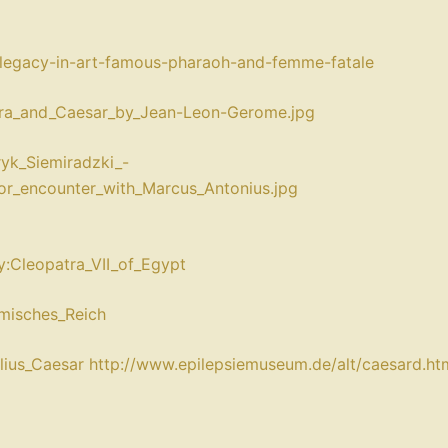
as-legacy-in-art-famous-pharaoh-and-femme-fatale⁠
patra_and_Caesar_by_Jean-Leon-Gerome.jpg⁠
ryk_Siemiradzki_-
or_encounter_with_Marcus_Antonius.jpg⁠
:Cleopatra_VII_of_Egypt⁠⁠
misches_Reich⁠
lius_Caesar⁠
⁠http://www.epilepsiemuseum.de/alt/caesard.htm