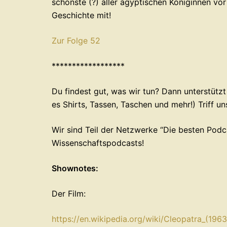
schönste (?) aller ägyptischen Königinnen vo
Geschichte mit!
Zur Folge 52
******************
Du findest gut, was wir tun? Dann unterstützt uns bei 
es Shirts, Tassen, Taschen und mehr!) Triff uns in 
Wir sind Teil der Netzwerke ⁠⁠⁠⁠⁠⁠⁠“Die besten Podcasts der
⁠⁠⁠⁠⁠⁠⁠Wissenschaftspodcasts!
Shownotes:
Der Film:
⁠https://en.wikipedia.org/wiki/Cleopatra_(1963_