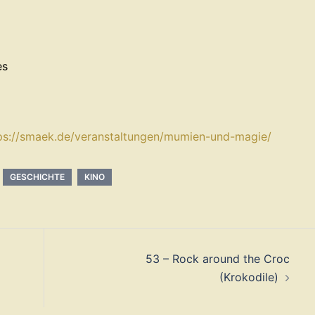
es
https://smaek.de/veranstaltungen/mumien-und-magie/⁠⁠⁠
GESCHICHTE
KINO
53 – Rock around the Croc
(Krokodile)