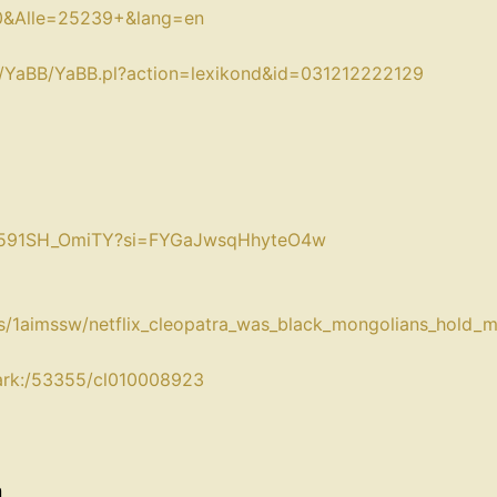
=0&Alle=25239+&lang=en⁠
n/YaBB/YaBB.pl?action=lexikond&id=031212222129⁠
be/591SH_OmiTY?si=FYGaJwsqHhyteO4w⁠
s/1aimssw/netflix_cleopatra_was_black_mongolians_hold_my
r/ark:/53355/cl010008923⁠
n