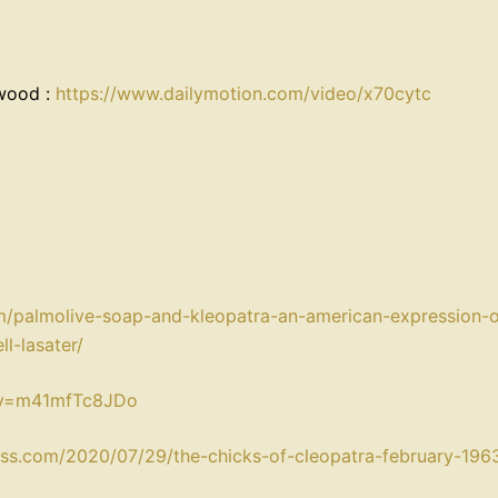
ywood :
⁠https://www.dailymotion.com/video/x70cytc⁠
om/palmolive-soap-and-kleopatra-an-american-expression-o
-lasater/⁠
?v=m41mfTc8JDo⁠⁠
ress.com/2020/07/29/the-chicks-of-cleopatra-february-1963