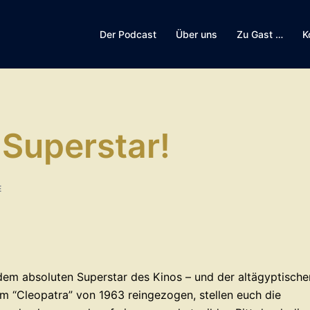
Der Podcast
Über uns
Zu Gast …
K
 Superstar!
E
 dem absoluten Superstar des Kinos – und der altägyptische
m “Cleopatra” von 1963 reingezogen, stellen euch die