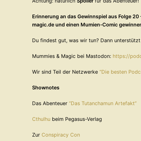
Achtung: natürlich
Spoiler
für das Abenteuer!
Erinnerung an das Gewinnspiel aus Folge 20
magic.de und einen Mumien-Comic gewinne
Du findest gut, was wir tun? Dann unterstütz
Mummies & Magic bei Mastodon:
https://po
Wir sind Teil der Netzwerke
“Die besten Podc
Shownotes
Das Abenteuer
“Das Tutanchamun Artefakt”
Cthulhu
beim Pegasus-Verlag
Zur
Conspiracy Con