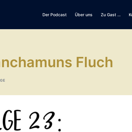
Der Podcast
Über uns
Zu Gast …
K
tanchamuns Fluch
GE