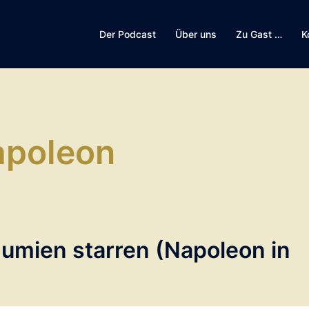
Der Podcast
Über uns
Zu Gast …
K
apoleon
Mumien starren (Napoleon in