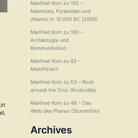
Manfred Korn
zu
105 –
Mammuts, Pyramiden und
Atlantis in: 10.000 BC (2008)
Manfred Korn
zu
100 –
Archäologie und
Kommunikation
Manfred Korn
zu
82 –
Mumifiziert!
Manfred Korn
zu
53 – Rock
around the Croc (Krokodile)
Manfred Korn
zu
46 – Das
tzt
Weib des Pharao (Stummfilm)
ll,
Archives