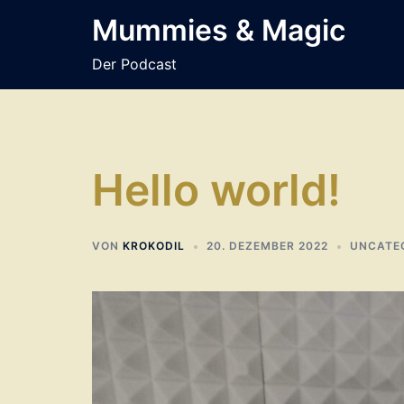
Zum
Mummies & Magic
Inhalt
springen
Der Podcast
Hello world!
VON
KROKODIL
20. DEZEMBER 2022
UNCATE