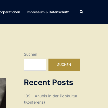
Suche
ooperationen
Impressum & Datenschutz
Suchen
SUCHEN
Recent Posts
109 – Anubis in der Popkultur
(Konferenz)