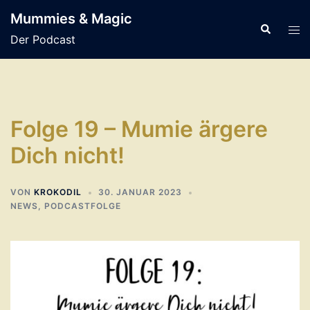
Zum
Mummies & Magic
Inhalt
Suche
Men
Der Podcast
springen
ums
Folge 19 – Mumie ärgere
Dich nicht!
VON
KROKODIL
30. JANUAR 2023
NEWS
,
PODCASTFOLGE