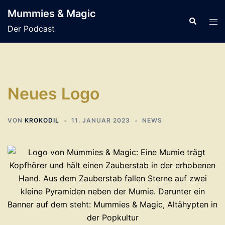
Zum
Mummies & Magic
Inhalt
Suche
Men
Der Podcast
springen
ums
Neues Logo
VON
KROKODIL
11. JANUAR 2023
NEWS